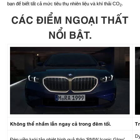
bạn để biết tất cả mức tiêu thụ nhiên liệu và khí thải CO
.
2
CÁC ĐIỂM NGOẠI THẤT
NỔI BẬT.
Không thể nhầm lẫn ngay cả trong đêm tối.
T
Dy
Đèn viền lưới tản nhiệt hình quả thận ‘BMW Iconic Glow’