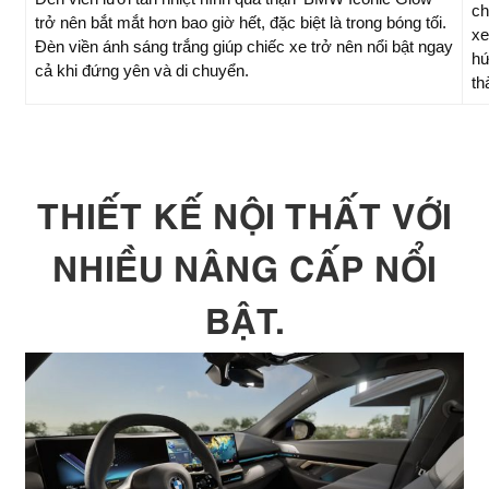
ch
trở nên bắt mắt hơn bao giờ hết, đặc biệt là trong bóng tối.
xe
Đèn viền ánh sáng trắng giúp chiếc xe trở nên nổi bật ngay
hứ
cả khi đứng yên và di chuyển.
th
THIẾT KẾ NỘI THẤT VỚI
NHIỀU NÂNG CẤP NỔI
BẬT.