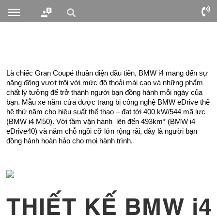
Là chiếc Gran Coupé thuần điện đầu tiên, BMW i4 mang đến sự
năng động vượt trội với mức độ thoải mái cao và những phẩm
chất lý tưởng để trở thành người bạn đồng hành mỗi ngày của
bạn. Mẫu xe năm cửa được trang bị công nghệ BMW eDrive thế
hệ thứ năm cho hiệu suất thể thao – đạt tới 400 kW/544 mã lực
(BMW i4 M50). Với tầm vận hành lên đến 493km* (BMW i4
eDrive40) và năm chỗ ngồi cỡ lớn rộng rãi, đây là người bạn
đồng hành hoàn hảo cho mọi hành trình.
THIẾT KẾ BMW i4