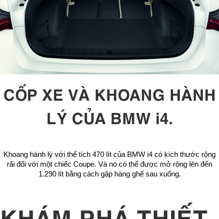
CỐP XE VÀ KHOANG HÀNH
LÝ CỦA BMW i4.
Khoang hành lý với thể tích 470 lít của BMW i4 có kích thước rộng
rãi đối với một chiếc Coupe. Và nó có thể được mở rộng lên đến
1.290 lít bằng cách gập hàng ghế sau xuống.
KHÁM PHÁ THIẾT