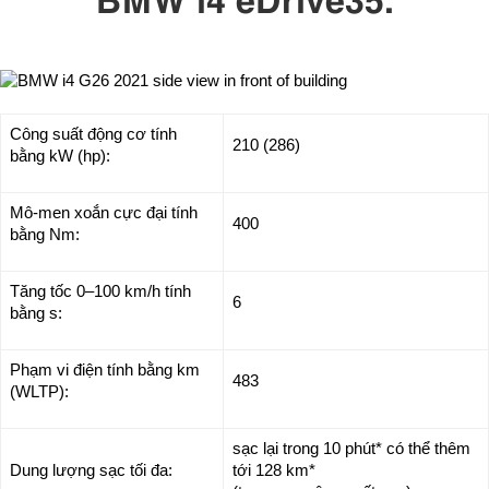
Công suất động cơ tính
210 (286)
bằng kW (hp):
Mô-men xoắn cực đại tính
400
bằng Nm:
Tăng tốc 0–100 km/h tính
6
bằng s:
Phạm vi điện tính bằng km
483
(WLTP):
sạc lại trong 10 phút* có thể thêm
Dung lượng sạc tối đa:
tới 128 km*