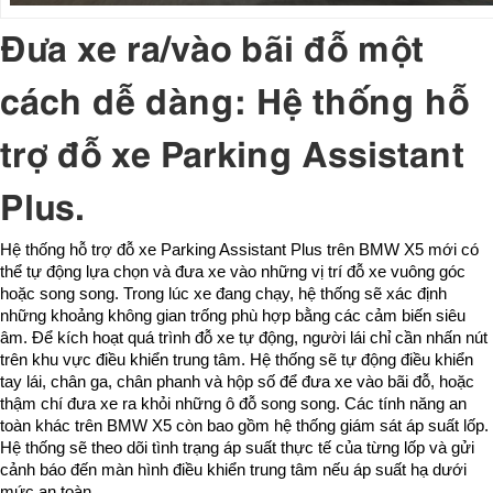
Đưa xe ra/vào bãi đỗ một
cách dễ dàng: Hệ thống hỗ
trợ đỗ xe Parking Assistant
Plus.
Hệ thống hỗ trợ đỗ xe Parking Assistant Plus trên BMW X5 mới có
thể tự động lựa chọn và đưa xe vào những vị trí đỗ xe vuông góc
hoặc song song. Trong lúc xe đang chạy, hệ thống sẽ xác định
những khoảng không gian trống phù hợp bằng các cảm biến siêu
âm. Để kích hoạt quá trình đỗ xe tự động, người lái chỉ cần nhấn nút
trên khu vực điều khiển trung tâm. Hệ thống sẽ tự động điều khiển
tay lái, chân ga, chân phanh và hộp số để đưa xe vào bãi đỗ, hoặc
thậm chí đưa xe ra khỏi những ô đỗ song song. Các tính năng an
toàn khác trên BMW X5 còn bao gồm hệ thống giám sát áp suất lốp.
Hệ thống sẽ theo dõi tình trạng áp suất thực tế của từng lốp và gửi
cảnh báo đến màn hình điều khiển trung tâm nếu áp suất hạ dưới
mức an toàn.