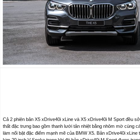
Cả 2 phiên bản X5 xDrive40i xLine và X5 xDrive40i M Sport đều sở 
thất đặc trưng bao gồm thanh lưới tản nhiệt bằng nhôm mờ cùng cá
làm nổi bật đặc điểm mạnh mẽ của BMW X5. Bản xDrive40i xLine 
kim 20 inch V-Spoke trong khi đó bản xDrive40i M Sport được tran