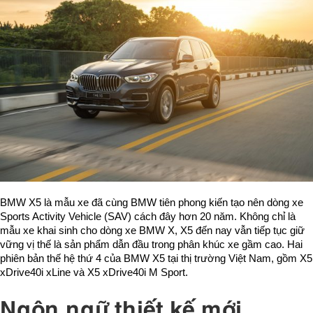
BMW X5 là mẫu xe đã cùng BMW tiên phong kiến tạo nên dòng xe
Sports Activity Vehicle (SAV) cách đây hơn 20 năm. Không chỉ là
mẫu xe khai sinh cho dòng xe BMW X, X5 đến nay vẫn tiếp tục giữ
vững vị thế là sản phẩm dẫn đầu trong phân khúc xe gầm cao. Hai
phiên bản thế hệ thứ 4 của BMW X5 tại thị trường Việt Nam, gồm X5
xDrive40i xLine và X5 xDrive40i M Sport.
Ngôn ngữ thiết kế mới