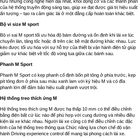
hữu những công nghệ hiện đại nhất, khối động cơ và các thành phần
của hệ thống truyền động sáng tạo, giúp xe đạt được giá trị hiệu suất
ấn tượng – tạo ra cảm giác lái ở một đẳng cấp hoàn toàn khác biệt.
Bộ vi size M sport
Bộ vi sai M sport tối ưu hóa độ bám đường và ổn định khi lái xe lúc
chuyển làn, tăng tốc hoặc đi trên các bề mặt đường khác nhau. Lực
kéo được tối ưu hóa với sự hỗ trợ của thiết bị vận hành điện tử giúp
giảm sự khác biệt về tốc độ vòng tua giữa các bánh sau.
Phanh M Sport
Phanh M Sport có kẹp phanh cố định bốn pít tông ở phía trước, kẹp
pít tông đơn ở phía sau màu xanh lam với ký hiệu M và có đĩa
phanh lớn để đảm bảo hiệu suất phanh vượt trội.
Hệ thống treo thích ứng M
Hệ thống treo thích ứng M được hạ thấp 10 mm có thể điều chỉnh
bằng điện bất cứ lúc nào để phù hợp với cung đường và nhiều điều
kiện lái xe khác nhau. Người lái xe cũng có thể điều chỉnh các đặc
tính của hệ thống treo thông qua Chức năng lựa chọn chế độ vận
hành Driving experience control để mang lại phong cách lái xe.