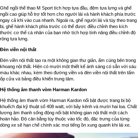
Ghế ngồi thể thao M Sport tích hợp tựa đầu, đệm tựa lưng và ghế
ngồi cao giúp hỗ trợ tốt hơn cho người lái và hành khách phía trước
ngay cả khi vào cua nhanh. Ngoài ra, ghế người lái và tùy theo trang
bị, ghế hành khách phía trước có thể được điều chỉnh theo kích
thước cơ thể cá nhân của bạn nhờ tích hợp tính năng điều chỉnh độ
rộng tựa lưng.
Đèn viền nội thất
Đèn viền nội thất tạo ra một không gian thư giản, ấm cúng bên trong
khoang nội thất. Hiện có mười một thiết kế ánh sáng có sẵn với sáu
màu khác nhau, kèm theo đường viền và đèn viền nội thất trên tấm
ốp cửa và bảng điều khiển trung tâm.
Hệ thống âm thanh vòm Harman Kardon
Hệ thống âm thanh vòm Harman Kardon nổi bật được trang bị bộ
khuếch đại kỹ thuật số 408 watt, với bảy kênh và mười hai loa. Chất
lượng âm thanh sống động nổi bật không gian nội thất một cách
hoàn hảo. Độ cân bằng tùy thuộc vào tốc độ, đặc trưng của từng
dòng xe sẽ hạn chế chính xác mọi tiếng ồn xung quanh khi lái xe.