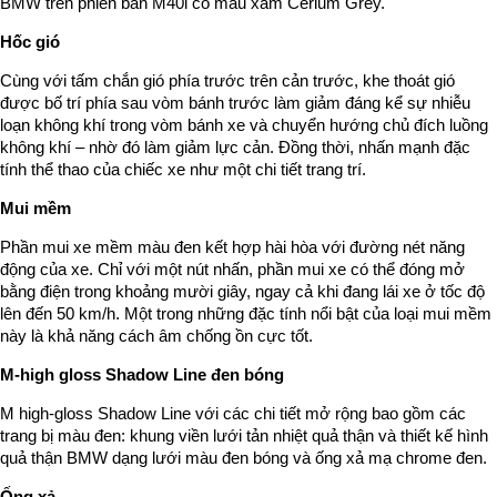
BMW trên phiên bản M40i có màu xám Cerium Grey.
Hốc gió
Cùng với tấm chắn gió phía trước trên cản trước, khe thoát gió
được bố trí phía sau vòm bánh trước làm giảm đáng kể sự nhiễu
loạn không khí trong vòm bánh xe và chuyển hướng chủ đích luồng
không khí – nhờ đó làm giảm lực cản. Đồng thời, nhấn mạnh đặc
tính thể thao của chiếc xe như một chi tiết trang trí.
Mui mềm
Phần mui xe mềm màu đen kết hợp hài hòa với đường nét năng
động của xe. Chỉ với một nút nhấn, phần mui xe có thể đóng mở
bằng điện trong khoảng mười giây, ngay cả khi đang lái xe ở tốc độ
lên đến 50 km/h. Một trong những đặc tính nổi bật của loại mui mềm
này là khả năng cách âm chống ồn cực tốt.
M-high gloss Shadow Line đen bóng
M high-gloss Shadow Line với các chi tiết mở rộng bao gồm các
trang bị màu đen: khung viền lưới tản nhiệt quả thận và thiết kế hình
quả thận BMW dạng lưới màu đen bóng và ống xả mạ chrome đen.
Ống xả