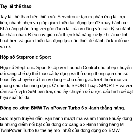
Tay lái thể thao
Tay lái thể thao biến thiên với Servotronic tạo ra phản ứng lái trực
tiếp, nhanh nhẹn và giúp giảm thiểu tác động lực để xoay bánh xe.
Khả năng phản ứng với góc đánh lái của vô lăng với các tỷ số đánh
lái khác nhau. Điều này giúp cải thiện khả năng xử lý khi lái xe linh
hoạt hơn và giảm thiểu tác động lực cần thiết để đánh lái khi đỗ xe
và rẽ.
Hộp số Steptronic Sport
Hộp số Steptronic Sport 8 cấp với Launch Control cho phép chuyển
đổi sang chế độ thể thao cả tự động và thủ công thông qua cần số
hoặc lẫy chuyển số trên vô lăng – cho cảm giác lướt thoải mái và
phong cách lái năng động. Ở chế độ SPORT hoặc SPORT + và với
cần số ở vị trí S/M bên trái, các lẫy chuyển số được cấu hình để đạt
hiệu suất tối đa.
Động cơ xăng BMW TwinPower Turbo 6 xi-lanh thẳng hàng.
Sức mạnh truyền dẫn, vận hành mượt mà và âm thanh khuấy động
là những điểm nổi bật của động cơ xăng 6 xi-lanh thẳng hàng M
TwinPower Turbo từ thế hệ mới nhất của dòng động cơ BMW